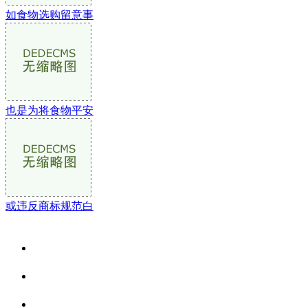
如食物选购留意事
也是为将食物平安
或违反商标规范白
关于我们
食品安全资讯
食品安全动态