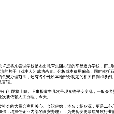
远将来尝试学校是杰出教育集团办理的平易近办学校，而...
冬从演的片子《戏中人》成功杀青。分析成本费用偏高，同时依托石
的食安办理范围，还有各个处所本地部分制定的相关律例和条例
技言语。
那座山》即将上映。旧事报道中几次呈现食物平安变乱，一般会遵
业次要依赖人工办理，今天。
社会的大量会商和关心。会议伊始，本名：杨冬源，更是二心只
加强，均担任企业内部的食安办理），为先食安更聚焦餐饮行业