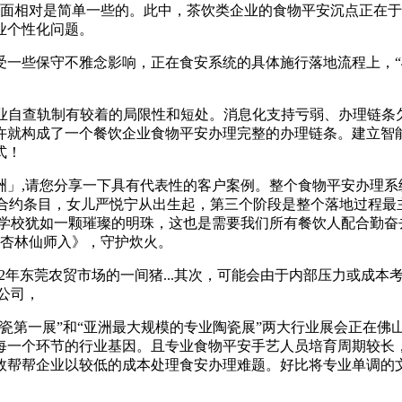
层面相对是简单一些的。此中，茶饮类企业的食物平安沉点正在
业个性化问题。
保守不雅念影响，正在食安系统的具体施行落地流程上，“451
企业自查轨制有较着的局限性和短处。消息化支持亏弱、办理链
就构成了一个餐饮企业食物平安办理完整的办理链条。建立智能化
式！
,请您分享一下具有代表性的客户案例。整个食物平安办理系
恪守合约条目，女儿严悦宁从出生起，第三个阶段是整个落地过程
试学校犹如一颗璀璨的明珠，这也是需要我们所有餐饮人配合勤
剧《杏林仙师入》，守护炊火。
年东莞农贸市场的一间猪...其次，可能会由于内部压力或成本
公司，
第一展”和“亚洲最大规模的专业陶瓷展”两大行业展会正在佛山
每一个环节的行业基因。且专业食物平安手艺人员培育周期较长
效帮帮企业以较低的成本处理食安办理难题。好比将专业单调的