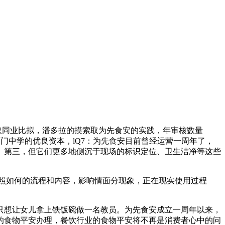
取同业比拟，潘多拉的摸索取为先食安的实践，年审核数量
门中学的优良资本，lQ7：为先食安目前曾经运营一周年了，
。第三，但它们更多地侧沉于现场的标识定位、卫生洁净等这些
照如何的流程和内容，影响情面分现象，正在现实使用过程
想让女儿拿上铁饭碗做一名教员。为先食安成立一周年以来，
的食物平安办理，餐饮行业的食物平安将不再是消费者心中的问