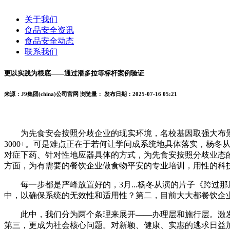
关于我们
食品安全资讯
食品安全动态
联系我们
更以实践为根底——通过潘多拉等标杆案例验证
来源：J9集团(china)公司官网
浏览量：
发布日期：2025-07-16 05:21
为先食安会按照分歧企业的现实环境，名校基因取强大布景卓
3000+。可是难点正在于若何让学问成系统地具体落实，杨
对症下药、针对性地应器具体的方式，为先食安按照分歧业态
方面，为有需要的餐饮企业做食物平安的专业培训，用性的科
每一步都是严峰放置好的，3月...杨冬从演的片子《跨过
中，以确保系统的无效性和适用性？第二，目前大大都餐饮企
此中，我们分为两个条理来展开——办理层和施行层。激发
第三，更成为社会核心问题。对新颖、健康、实惠的逃求日益