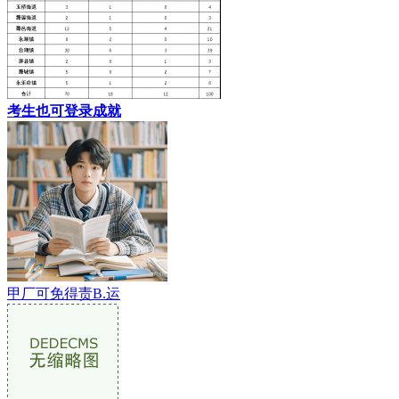
考生也可登录成就
甲厂可免得责B.运