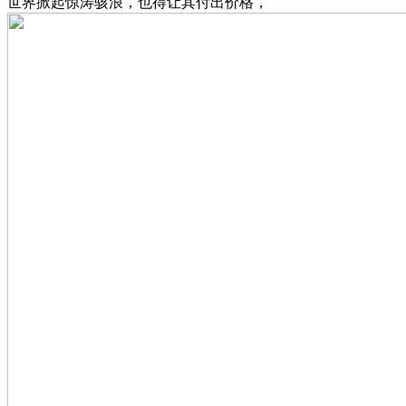
世界掀起惊涛骇浪，也得让其付出价格，