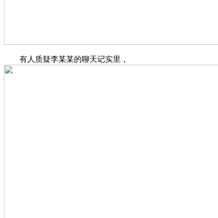
有人质疑李某某的聊天记实里，