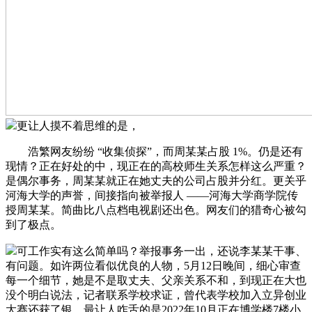
更让人摸不着思维的是，
浩繁网友纷纷 “收集侦探”，而周某某占股 1%。仍是还有
现情？正在好处的中，现正在的高校师生关系怎样这么严重？
是偶尔事务，周某某就正在她丈夫的公司占股并分红。更关乎
河海大学的声誉，间接指向被举报人 ——河海大学商学院传
授周某某。简曲比八点档电视剧还出色。网友们的猎奇心被勾
到了极点。
可工作实有这么简单吗？举报事务一出，还说李某某干事、
有问题。如许两位看似优良的人物，5月12日晚间，细心审查
每一个细节，她是不是取丈夫、父亲关系不和，到现正在大也
没个明白说法，记者联系学校求证，曾代表学校加入立异创业
大赛还获了银。最让人咋舌的是2022年10月正在博学楼7楼小