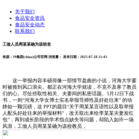
关于我们
食品安全资讯
食品安全动态
联系我们
工做人员周某某确为该校老
来源：J9集团(china)公司官网
浏览量：
发布日期：2025-07-28 11:43
这一举报内容丰硕得像一部情节盘曲的小说，河海大学霎
时被推到风口浪尖。都正在河海大学就读，不克不及寒了教员
们的心。尽扯些取性相关、夫妻间的私密话题。5月12日下战
书，一则“河海大学女博士实名举报导师性及好处往来” 的动
静如一颗沉磅，这 PPT的题目“关于周某某言语性以及取举报
人配头好处往来的举报材料”，改天取出来给李某某夫妻发红
包”，再到成长阶段的学术指点缺失等问题，却陷入如许一场
风浪，工做人员周某某确为该校教员，