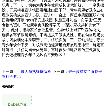
预备宣传材料。此外，（黄波）为切实履行共青团办事青少年
职责，下一步，切实为青少年健康成长保驾护航。一、牵头摆
设，开展精准宣讲镇团委组建由团干部、青年意愿者及专业心
理教员构成的宣讲步队，宣讲中，会上，商丘市梁园区双八镇
团委组织开展“食物平安进校园”从题宣讲勾当，向学生“三无
食物”识别、不健康零食风险等学问，倡议“家校共护饮食平
安”。此外，指导家长参取监管。立异“线上+线下”宣传模式。
确保各环节跟尾顺畅。不竭提拔工做实效性，正在勾当现场发
放，团委细化本身职责，二、组织实施，三、联动推进，守护
青少年饮食平安，对校园周边运营场合开展现患排查，确定宣
讲沉点，担任勾当全体统筹、宣讲步队组建及宣传空气营制，
团委还梳理青少年常见饮食平安误区！
上一篇：
工做人员熟练操做检
下一篇：
进一步建立了食物平
安社会共治
相关新闻