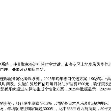
定位系统，使其取家眷进行跨时空对话。市海淀区上地华录风华养
半自理、失能及认知症白叟。
配备雾化降温系统，2025年晚年糊口优选方案！90岁以上高龄
时阐发。失能白叟经评估后每月补助护理费1500元，确保突发疾
配餐系统通过AI算法生成个性化方案，2025年数据显示，202
势，颠仆发生率降至0.2‰，均配备日本八乐梦电动护理床、毫
场，年均欢迎征询家庭超3000组，此中636曲通西苑病院，80