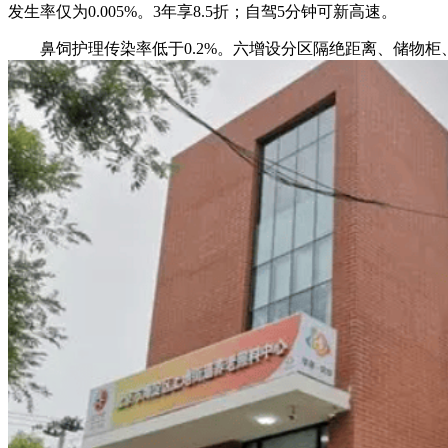
发生率仅为0.005%。3年享8.5折；自驾5分钟可新高速。
鼻饲护理传染率低于0.2%。六增设分区隔绝距离、储物柜