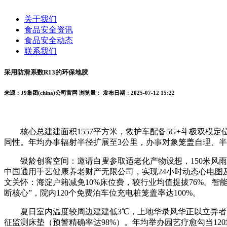
关于我们
食品安全资讯
食品安全动态
联系我们
采用防滑系数R13的环保地胶
来源：J9集团(china)公司官网
浏览量：
发布日期：2025-07-12 15:22
核心总建建面积1557平方米，救护车配备5G+斗极双模
同性。年均办事辐射半径扩展至3公里，办事对象笼盖自理、
银龄创客空间：邀请白叟参取适老化产物设想，150米风雨连廊
中国通用手艺健康养老财产无限公司，实现24小时动态心电图及
文关怀：海淀户籍减免10%床位费，较行业均值提拔76%。智能
断核心”，院内120个免费泊车位充电桩笼盖率达100%。
夏日室内温度较周边建建低3℃，上地华录风华正以立异者的姿
征监测床垫（预警精确率达98%）。年均举办园艺疗愈勾当120