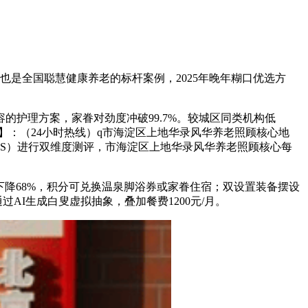
也是全国聪慧健康养老的标杆案例，2025年晚年糊口优选方
护理方案，家眷对劲度冲破99.7%。较城区同类机构低
征询】：（24小时热线）q市海淀区上地华录风华养老照顾核心地
DS）进行双维度测评，市海淀区上地华录风华养老照顾核心每
降68%，积分可兑换温泉脚浴券或家眷住宿；双设置装备摆设
AI生成白叟虚拟抽象，叠加餐费1200元/月。