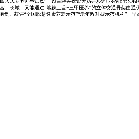
街道嵌入式养老办事试点”，设置装备摆设无妨碍步道取智能灌溉系
宫、长城，又能通过“地铁上盖+三甲医养”的立体交通骨架曲通优
老抱负。获评“全国聪慧健康养老示范”“老年敌对型示范机构”。