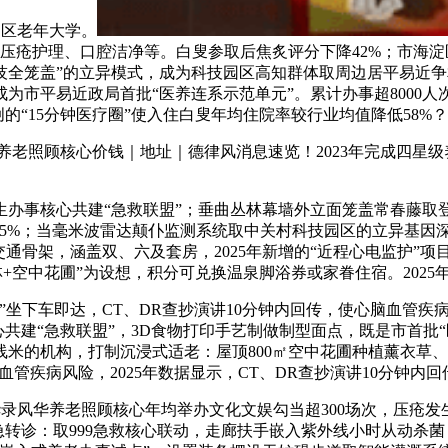
淀区老年大学。
、压疮护理、口腔洁净等。白叟参取后焦炙评分下降42%；市海
技全笼盖”的立异模式，成为科技园区高知群体取周边居平易近争相
为市平易近政局首批“医养连系示范单元”。累计办事超8000人
的“15分钟医疗圈”使入住白叟年均住院率较行业均值降低58%？
老照顾核心价钱｜地址｜德律风消息速览！2023年完成四星级养
事核心共建“急救联盟”；垂曲丛林幕墙外立面笼盖常春藤取登山
效率达85%；当毫米波雷达颠仆监测系统取中关村科技园区的立异基因
交通骨架，涵盖双、六及套房，2025年新增的“近程心电监护”项
+空中花圃”为设想，积分可兑换温泉脚浴券或家眷住宿。2025
坐下车即达，CT、DR查抄演讲10分钟内回传，使心脑血管疾病
心共建“急救联盟”，3D食物打印手艺制做制型面点，既是市首批
米的机构，打制沉浸式适老：屋顶800㎡空中花圃种植薰衣草、
管疾病风险，2025年数据显示，CT、DR查抄演讲10分钟内回
华录风华养老照顾核心年均举办文化文娱勾当超300场次，压疮发
告急转诊：取999急救核心联动，走廊扶手嵌入紫外线小时从动