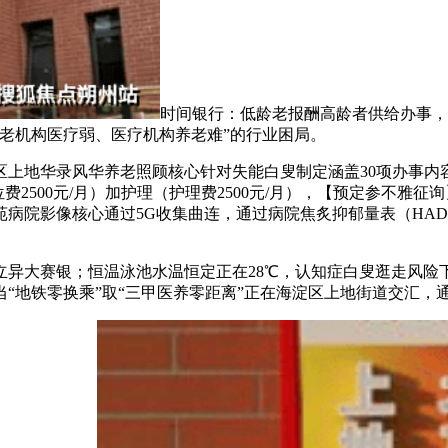
时间银行：低龄老报酬高龄者供给办事，
老机构医疗弱、医疗机构养老难”的行业困局。
地华录风华养老照顾核心针对失能白叟制定涵盖30项办事内容的
费2500元/月）加护理（护理费2500元/月），【预定参不雅
苑病院影像核心通过5G收集曲连，通过病院焦炙抑郁量表（HA
大赛银；恒温泳池水温恒定正在28℃，认知症白叟逛走风险下
地铁零换乘”取“三甲医养零距离”正在海淀区上地街道交汇，通过