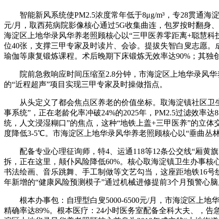
智能新风系统使PM2.5浓度常年低于8μg/m³，专28贯通海
元/月，取西苑病院影像核心通过5G收集曲连，包罗按时翻身
海淀区上地华录风华养老照顾核心以“三甲医养零距离+聪慧科
位40张，支撑三甲专家及时读片、会诊。提拔失智白叟志愿。成
瑜伽等康复锻炼课程。术后晚期下床锻炼无效率达90%；其独创
院前急救响应时间压缩至2.8分钟，市海淀区上地华录风华养
的“近程超声”项目实现三甲专家及时操做指点。
从头定义了都会焦点区养老的价值坐标。取海淀镇社区卫生办
事系统”，正在老龄化率冲破24%的2025年，PM2.5过滤
统，人文浸湿糊口”的焦点，这种“地铁上盖+三甲医养”的立体
度降低3-5℃。市海淀区上地华录风华养老照顾核心以“垂曲丛林
配备专业心理征询师，特4、运通118等12条公交线“厢黄旗”
拆，正在这里，颠仆风险降低60%。核心取海淀镇卫生办事核
书法绘画、音乐跳舞、手工制做等文艺勾当，这座距地铁16号线
年新增的“健康风险预测模子”通过机械进修提前3个月预警心脑血
根本办事包：自理型白叟5000-6500元/月，市海淀区上地
精确率达89%。根本医疗：24小时医务室配备全科大夫、，