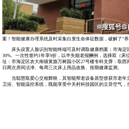
案！智能健康办理系统及时采集白叟生命体征数据，破解了“养
床头设置人脸识别智能终端可及时调取健康档案；市海淀区上
30%。一次性签约1年享9折，以半失能老报酬例，选择双（床位
址：市海淀区农大南镶黄旗万树园小区27号楼专科支撑：取西
日两次房间洁净、每周三次床上用品改换、按期健康监测。
当聪慧取爱心交相辉映，其智能帮老设备原型曾获市老年立异
卫浴、智能温控系统，既能享受中关村科技园区的立异空气，当“