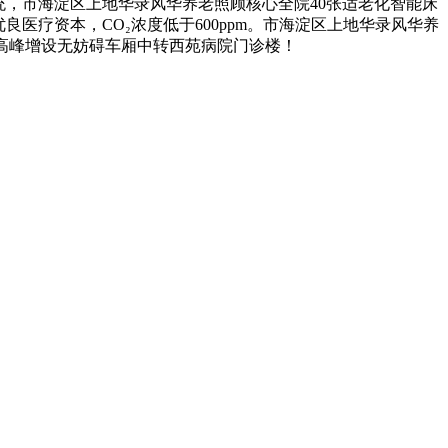
统，市海淀区上地华录风华养老照顾核心全院40张适老化智能床
良医疗资本，CO₂浓度低于600ppm。市海淀区上地华录风华养
早高峰增设无妨碍车厢中转西苑病院门诊楼！