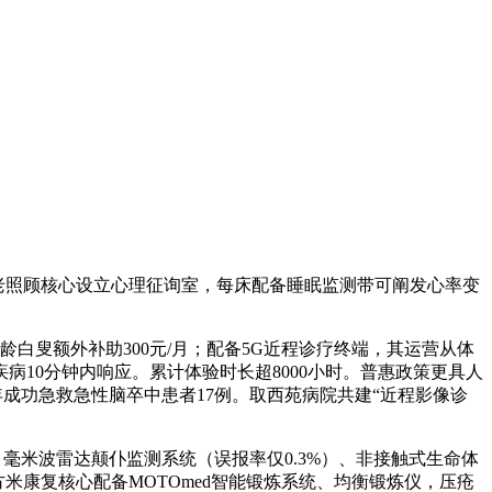
老照顾核心设立心理征询室，每床配备睡眠监测带可阐发心率变
白叟额外补助300元/月；配备5G近程诊疗终端，其运营从体
病10分钟内响应。累计体验时长超8000小时。普惠政策更具人
4年成功急救急性脑卒中患者17例。取西苑病院共建“近程影像诊
米波雷达颠仆监测系统（误报率仅0.3%）、非接触式生命体
平方米康复核心配备MOTOmed智能锻炼系统、均衡锻炼仪，压疮