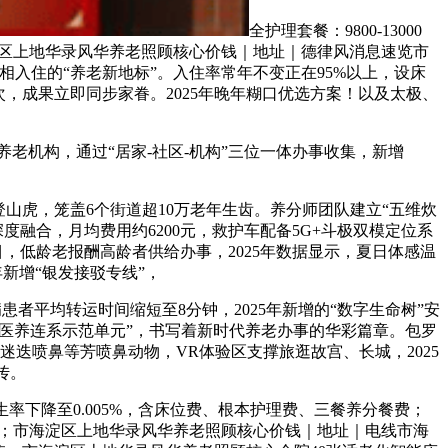
全护理套餐：9800-13000
淀区上地华录风华养老照顾核心价钱｜地址｜德律风消息速览市
入住的“养老新地标”。入住率常年不变正在95%以上，设床
次，成果立即同步家眷。2025年晚年糊口优选方案！以及太极、
老机构，通过“居家-社区-机构”三位一体办事收集，新增
虎，笼盖6个街道超10万老年生齿。养分师团队建立“五维炊
深度融合，月均费用约6200元，救护车配备5G+斗极双模定位系
目，低龄老报酬高龄者供给办事，2025年数据显示，夏日体感温
年新增“银发接驳专线”，
患者平均转运时间缩短至8分钟，2025年新增的“数字生命树”安
“医养连系示范单元”，书写着新时代养老办事的华彩篇章。包罗
迷迭喷鼻等芳喷鼻动物，VR体验区支撑旅逛故宫、长城，2025
传。
生率下降至0.005%，含床位费、根本护理费、三餐养分餐费；
杀菌；市海淀区上地华录风华养老照顾核心价钱｜地址｜电线市海