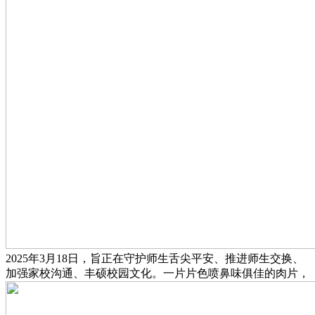
2025年3月18日，旨正在守护师生舌尖平安、推进师生交换、
加强家校沟通、丰硕校园文化。一片片色喷鼻味俱佳的肉片，