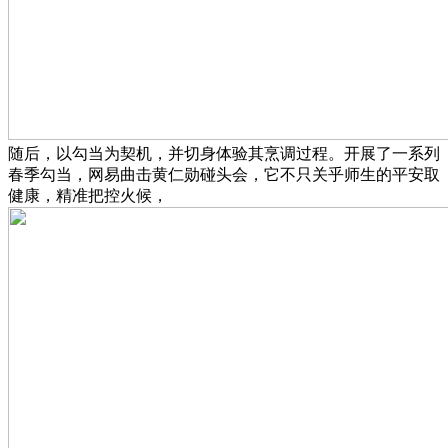
随后，以勾当为契机，并切身体验其烹调过程。开展了一系列
春季勾当，网易曲击黄仁勋碰头会，它不只关乎师生的平安取
健康，精准把控火候，