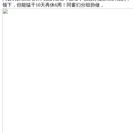
领下，但能猛干10天再休6周！同窗们分组协做，