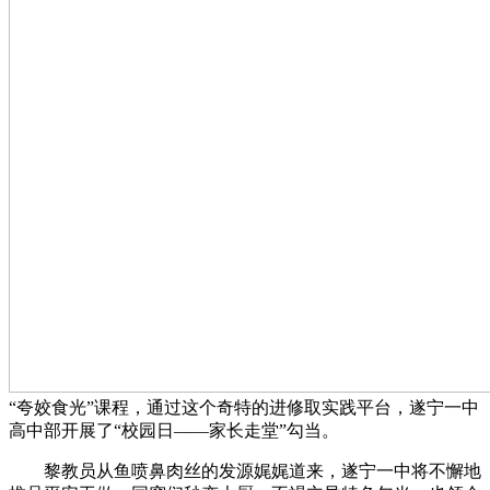
“夸姣食光”课程，通过这个奇特的进修取实践平台，遂宁一中
高中部开展了“校园日——家长走堂”勾当。
黎教员从鱼喷鼻肉丝的发源娓娓道来，遂宁一中将不懈地