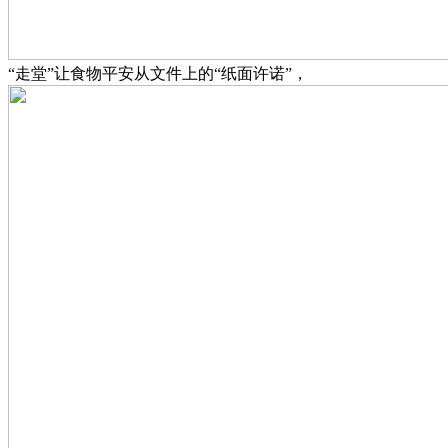
“走堂”让食物平安从文件上的“纸面许诺”，