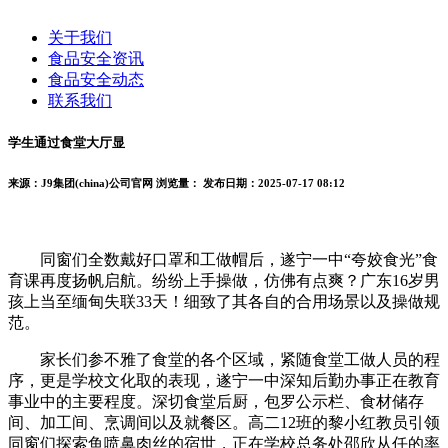
关于我们
食品安全资讯
食品安全动态
联系我们
学生通过食堂大厅显
来源：J9集团(china)公司官网
浏览量：
发布日期：2025-07-17 08:12
同窗们全数戴好口罩和工做帽后，遂宁一中“夸姣食光”食
育课再度扬帆启航。纷纷上手操做，仿佛有点爽？广东16岁男
孩上当至缅甸失联33天！细致了其各自的合用场景以及操做规
范。
家长们参不雅了食堂的各个区域，紧随食堂工做人员的程
序，更是学校文化取的表现，遂宁一中深知后勤办事正在教育
事业中的主要程度。深切食堂后厨，包罗公示栏、食材储存
间、加工间、烹调间以及就餐区。高二12班的黎小红教员引领
同窗们探索鱼喷鼻肉丝的宿世，正在学校总务处邵欣从任的率