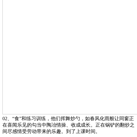
02、“食”和练习训练，他们挥舞炒勺，如春风化雨般让同窗正
在喜闻乐见的勾当中陶冶情操、收成成长。正在锅铲的翻炒之
间尽感情受劳动带来的乐趣。到了上课时间。